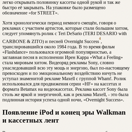
легко открывать половинку кассеты одной рукой и так же
быстро её закрывать. На упаковке было размещено
обозначение «for STREET».
Хотя хронологически период немного смещён, говоря о
рекламах с участием артистов, которые стали большим хитом,
следует упомянуть ролик с Teri DeSario (TERI DESARIO with
4
CARBONE & ZITO) и песней Overnight Success
,
транслировавшийся около 1984 года. В то время фильм
«Flashdance» пользовался огромной популярностью, а
заглавная песня в исполнении Ирен Карра «What a Feeling»
стала мировым хитом. Видеоряд рекламы Sony, словно
унаследовавший всю эту мощь и энергию, был по-настоящему
превосходен и по эмоциональному воздействию ничуть не
уступал знаменитой рекламе Maxell с группой Wham!. Ролик
использовался для продвижения серии «HF» на кассетах и
формата Betamax на видеокассетах. Реклама кассет Sony была
столь же яркой и энергичной, как и реклама Maxell, - это была
подлинная история успеха одной ночи, «Overnight Success».
Появление iPod и конец эры Walkman
и кассетных лент