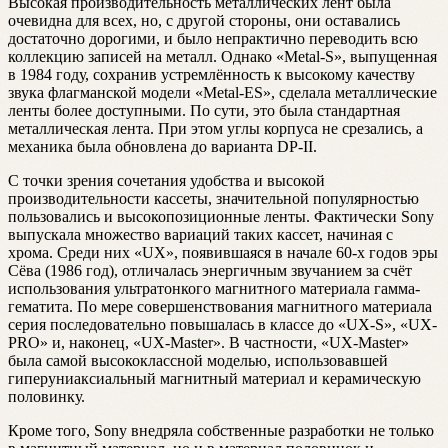
Высокая производительность металлических лент была
очевидна для всех, но, с другой стороны, они оставались
достаточно дорогими, и было непрактично переводить всю
коллекцию записей на металл. Однако «Metal-S», выпущенная
в 1984 году, сохранив устремлённость к высокому качеству
звука флагманской модели «Metal-ES», сделала металлические
ленты более доступными. По сути, это была стандартная
металлическая лента. При этом углы корпуса не срезались, а
механика была обновлена до варианта DP-II.
С точки зрения сочетания удобства и высокой
производительности кассеты, значительной популярностью
пользовались и высокопозиционные ленты. Фактически Sony
выпускала множество вариаций таких кассет, начиная с
хрома. Среди них «UX», появившаяся в начале 60-х годов эры
Сёва (1986 год), отличалась энергичным звучанием за счёт
использования ультратонкого магнитного материала гамма-
гематита. По мере совершенствования магнитного материала
серия последовательно повышалась в классе до «UX-S», «UX-
PRO» и, наконец, «UX-Master». В частности, «UX-Master»
была самой высококлассной моделью, использовавшей
гиперуниаксиальный магнитный материал и керамическую
половинку.
Кроме того, Sony внедряла собственные разработки не только