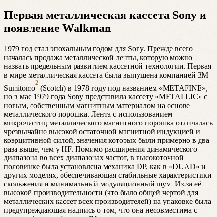
Первая металлическая кассета Sony и
появление Walkman
1979 год стал эпохальным годом для Sony. Прежде всего
началась продажа металлической ленты, которую можно
назвать предельным развитием кассетной технологии. Первая
в мире металлическая кассета была выпущена компанией 3M
2
Sumitomo
(Scotch) в 1978 году под названием «METAFINE»,
но в мае 1979 года Sony представила кассету «METALLIC» с
новым, собственным магнитным материалом на основе
металлического порошка. Лента с использованием
микрочастиц металлического магнитного порошка отличалась
чрезвычайно высокой остаточной магнитной индукцией и
коэрцитивной силой, значения которых были примерно в два
раза выше, чем у HF. Помимо расширения динамического
диапазона во всех диапазонах частот, в высокоточной
половинке была установлена механика DP, как в «DUAD» и
других моделях, обеспечивающая стабильные характеристики
скольжения и минимальный модуляционный шум. Из-за её
высокой производительности (что было общей чертой для
металлических кассет всех производителей) на упаковке была
предупреждающая надпись о том, что она несовместима с