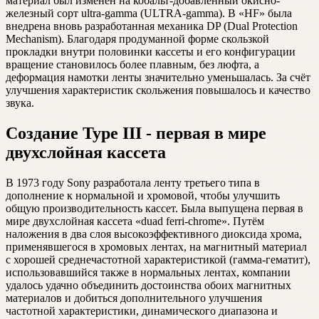
материал был изменён на кобальт-добавленный окисно-
железный сорт ultra-gamma (ULTRA-gamma). В «HF» была
внедрена вновь разработанная механика DP (Dual Protection
Mechanism). Благодаря продуманной форме скользкой
прокладки внутри половинки кассеты и его конфигурации
вращение становилось более плавным, без люфта, а
деформация намотки ленты значительно уменьшалась. За счёт
улучшения характеристик скольжения повышалось и качество
звука.
Создание Type III - первая в мире
двухслойная кассета
В 1973 году Sony разработала ленту третьего типа в
дополнение к нормальной и хромовой, чтобы улучшить
общую производительность кассет. Была выпущена первая в
мире двухслойная кассета «duad ferri-chrome». Путём
наложения в два слоя высокоэффективного диоксида хрома,
применявшегося в хромовых лентах, на магнитный материал
с хорошей среднечастотной характеристикой (гамма-гематит),
использовавшийся также в нормальных лентах, компании
удалось удачно объединить достоинства обоих магнитных
материалов и добиться дополнительного улучшения
частотной характеристики, динамического диапазона и