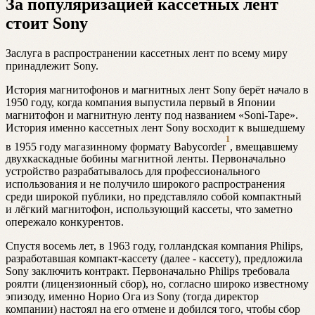
За популяризацией кассетных лент
стоит Sony
Заслуга в распространении кассетных лент по всему миру
принадлежит Sony.
История магнитофонов и магнитных лент Sony берёт начало в
1950 году, когда компания выпустила первый в Японии
магнитофон и магнитную ленту под названием «Soni-Tape».
История именно кассетных лент Sony восходит к вышедшему
1
в 1955 году магазинному формату Babycorder
, вмещавшему
двухкаскадные бобины магнитной ленты. Первоначально
устройство разрабатывалось для профессионального
использования и не получило широкого распространения
среди широкой публики, но представляло собой компактный
и лёгкий магнитофон, использующий кассеты, что заметно
опережало конкурентов.
Спустя восемь лет, в 1963 году, голландская компания Philips,
разработавшая компакт-кассету (далее - кассету), предложила
Sony заключить контракт. Первоначально Philips требовала
роялти (лицензионный сбор), но, согласно широко известному
эпизоду, именно Норио Ога из Sony (тогда директор
компании) настоял на его отмене и добился того, чтобы сбор