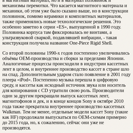
в магнитный материал, но и в материал половинок и
механизмы перемотки. Что касается магнитного материала и
механики, об этом уже было сказано выше, но в конструкции
половинок, помимо керамики и композитных материалов,
также применялись новые технологические решения. Это
особенно заметно в серии «ES», выпущенной в 1990 году.
Половинка корпуса там фиксировалась не винтами, а
ультразвуковой сваркой, подавлявшей вибрации, - такая
конструкция получила название One-Piece Rigid Shell.
Со второй половины 1990-х годов постепенно увеличивались
объёмы OEM-производства и сборки за пределами Японии.
Аналогичные процессы происходили в индустрии кассетных
лент в целом, и внутреннее производство кассет в стране шло
на спад. Дополнительным ударом стало появление в 2001 году
плеера «iPod». Постепенно музыка перешла в цифровую
среду, и кассеты как исходный источник звука или носитель
для копирования с CD утратили свою роль. Производители
один за другим прекращали выпуск кассетных лент,
магнитофонов и дек, и в конце концов Sony в октябре 2010
года также прекратила внутреннее производство кассетных
Walkman. Тем не менее, отдельные модели кассет Sony (такие
как HF) продолжали выпускаться по OEM-схемам примерно
до 2015 года, но, к сожалению, сейчас они уже не
производятся.