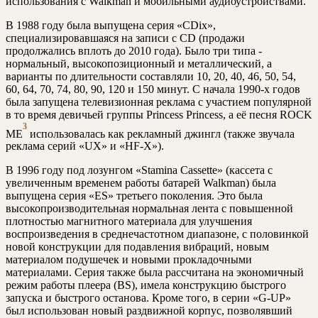
использования с Walkman и мобильными аудиоустройствами.
В 1988 году была выпущена серия «CDix»,
специализировавшаяся на записи с CD (продажи
продолжались вплоть до 2010 года). Было три типа -
нормальный, высокопозиционный и металлический, а
варианты по длительности составляли 10, 20, 40, 46, 50, 54,
60, 64, 70, 74, 80, 90, 120 и 150 минут. С начала 1990-х годов
была запущена телевизионная реклама с участием популярной
в то время девичьей группы Princess Princess, а её песня ROCK
3
ME
использовалась как рекламный джингл (также звучала
реклама серий «UX» и «HF-X»).
В 1996 году под лозунгом «Stamina Cassette» (кассета с
увеличенным временем работы батарей Walkman) была
выпущена серия «ES» третьего поколения. Это была
высокопроизводительная нормальная лента с повышенной
плотностью магнитного материала для улучшения
воспроизведения в среднечастотном диапазоне, с половинкой
новой конструкции для подавления вибраций, новым
материалом подушечек и новыми прокладочными
материалами. Серия также была рассчитана на экономичный
режим работы плеера (BS), имела конструкцию быстрого
запуска и быстрого останова. Кроме того, в серии «G-UP»
был использован новый раздвижной корпус, позволявший