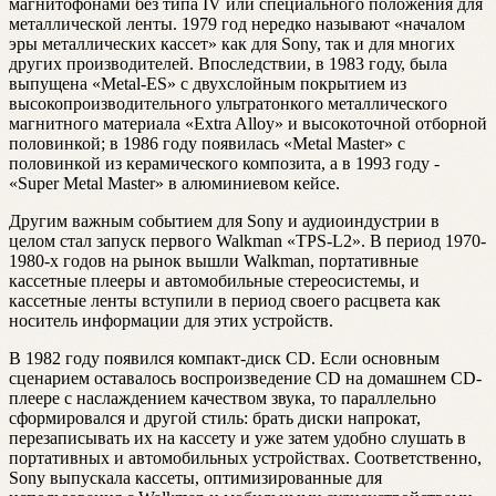
магнитофонами без типа IV или специального положения для
металлической ленты. 1979 год нередко называют «началом
эры металлических кассет» как для Sony, так и для многих
других производителей. Впоследствии, в 1983 году, была
выпущена «Metal-ES» с двухслойным покрытием из
высокопроизводительного ультратонкого металлического
магнитного материала «Extra Alloy» и высокоточной отборной
половинкой; в 1986 году появилась «Metal Master» с
половинкой из керамического композита, а в 1993 году -
«Super Metal Master» в алюминиевом кейсе.
Другим важным событием для Sony и аудиоиндустрии в
целом стал запуск первого Walkman «TPS-L2». В период 1970-
1980-х годов на рынок вышли Walkman, портативные
кассетные плееры и автомобильные стереосистемы, и
кассетные ленты вступили в период своего расцвета как
носитель информации для этих устройств.
В 1982 году появился компакт-диск CD. Если основным
сценарием оставалось воспроизведение CD на домашнем CD-
плеере с наслаждением качеством звука, то параллельно
сформировался и другой стиль: брать диски напрокат,
перезаписывать их на кассету и уже затем удобно слушать в
портативных и автомобильных устройствах. Соответственно,
Sony выпускала кассеты, оптимизированные для