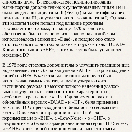
снижения шума. В переключателе позиционирования
магнитофона дополнительно к существовавшим типам I и II
была введена позиция типа III (Fe-Cr) (на магнитофонах без
позиции типа III допускалось использование типа I). Однако
эти кассеты также попали под влияние проблемы
гексавалентного хрома, и в конце 1970-х годов их
обозначение было изменено: изначально на английском
использовалось написание «Duad», а позднее оно стало
стилизоваться полностью заглавными буквами как «DUAD».
Кроме того, как и в «HF», в этих кассетах была установлена
механика DP.
В 1978 году, стремясь дополнительно улучшить традиционные
нормальные ленты, была выпущена «AHF» - старшая модель в
линейке «HF». В качестве магнитного материала был
использован гамма-гематит, и путём ультратонкого
частичного размола и высокоплотного нанесения удалось
заметно улучшить высокочастотные характеристики,
особенно в сравнении с «HF». Одновременно, как и в
обновлённых версиях «DUAD» и «HF», была применена
механика DP с превосходной стабильностью скольжения
ленты. Впоследствии традиционная «HF» была
переименована в «BHF», а «Low-Noise» - в «CHF», в
результате чего была сформирована полная серия «HF Series»,
и «AHF» заняла в ней позицию модели высшего класса.