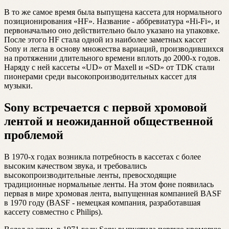
В то же самое время была выпущена кассета для нормального
позиционирования «HF». Название - аббревиатура «Hi-Fi», и
первоначально оно действительно было указано на упаковке.
После этого HF стала одной из наиболее заметных кассет
Sony и легла в основу множества вариаций, производившихся
на протяжении длительного времени вплоть до 2000-х годов.
Наряду с ней кассеты «UD» от Maxell и «SD» от TDK стали
пионерами среди высокопроизводительных кассет для
музыки.
Sony встречается с первой хромовой
лентой и неожиданной общественной
проблемой
В 1970-х годах возникла потребность в кассетах с более
высоким качеством звука, и требовались
высокопроизводительные ленты, превосходящие
традиционные нормальные ленты. На этом фоне появилась
первая в мире хромовая лента, выпущенная компанией BASF
в 1970 году (BASF - немецкая компания, разработавшая
кассету совместно с Philips).