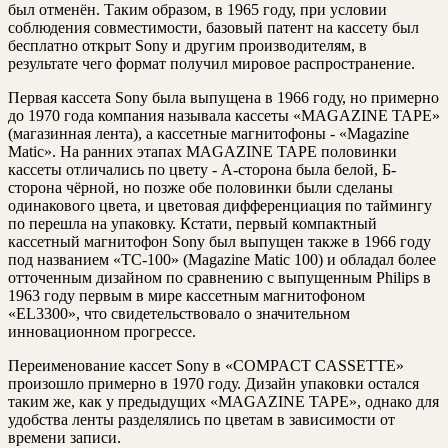
был отменён. Таким образом, в 1965 году, при условии
соблюдения совместимости, базовый патент на кассету был
бесплатно открыт Sony и другим производителям, в
результате чего формат получил мировое распространение.
Первая кассета Sony была выпущена в 1966 году, но примерно
до 1970 года компания называла кассеты «MAGAZINE TAPE»
(магазинная лента), а кассетные магнитофоны - «Magazine
Matic». На ранних этапах MAGAZINE TAPE половинки
кассеты отличались по цвету - А-сторона была белой, Б-
сторона чёрной, но позже обе половинки были сделаны
одинакового цвета, и цветовая дифференциация по таймингу
по перешла на упаковку. Кстати, первый компактный
кассетный магнитофон Sony был выпущен также в 1966 году
под названием «TC-100» (Magazine Matic 100) и обладал более
отточенным дизайном по сравнению с выпущенным Philips в
1963 году первым в мире кассетным магнитофоном
«EL3300», что свидетельствовало о значительном
инновационном прогрессе.
Переименование кассет Sony в «COMPACT CASSETTE»
произошло примерно в 1970 году. Дизайн упаковки остался
таким же, как у предыдущих «MAGAZINE TAPE», однако для
удобства ленты разделялись по цветам в зависимости от
времени записи.