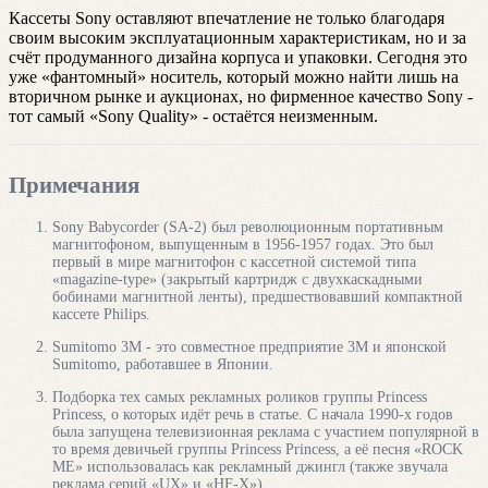
Кассеты Sony оставляют впечатление не только благодаря
своим высоким эксплуатационным характеристикам, но и за
счёт продуманного дизайна корпуса и упаковки. Сегодня это
уже «фантомный» носитель, который можно найти лишь на
вторичном рынке и аукционах, но фирменное качество Sony -
тот самый «Sony Quality» - остаётся неизменным.
Примечания
Sony Babycorder (SA-2) был революционным портативным
магнитофоном, выпущенным в 1956-1957 годах. Это был
первый в мире магнитофон с кассетной системой типа
«magazine-type» (закрытый картридж с двухкаскадными
бобинами магнитной ленты), предшествовавший компактной
кассете Philips.
Sumitomo 3M - это совместное предприятие 3M и японской
Sumitomo, работавшее в Японии.
Подборка тех самых рекламных роликов группы Princess
Princess, о которых идёт речь в статье. С начала 1990-х годов
была запущена телевизионная реклама с участием популярной в
то время девичьей группы Princess Princess, а её песня «ROCK
ME» использовалась как рекламный джингл (также звучала
реклама серий «UX» и «HF-X»).