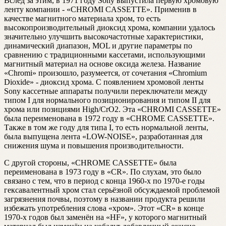
Вслед за этим, в 1971 году Sony выпустила первую хромовую
ленту компании - «CHROMI CASSETTE». Применив в
качестве магнитного материала хром, то есть
высокопроизводительный диоксид хрома, компании удалось
значительно улучшить высокочастотные характеристики,
динамический диапазон, MOL и другие параметры по
сравнению с традиционными кассетами, использующими
магнитный материал на основе оксида железа. Название
«Chromi» произошло, разумеется, от сочетания «Chromium
Dioxide» - диоксид хрома. С появлением хромовой ленты
Sony кассетные аппараты получили переключатели между
типом I для нормального позиционирования и типом II для
хрома или позициями High/CrO2. Эта «CHROMI CASSETTE»
была переименована в 1972 году в «CHROME CASSETTE».
Также в том же году для типа I, то есть нормальной ленты,
была выпущена лента «LOW-NOISE», разработанная для
снижения шума и повышения производительности.
С другой стороны, «CHROME CASSETTE» была
переименована в 1973 году в «CR». По слухам, это было
связано с тем, что в период с конца 1960-х по 1970-е годы
гексавалентный хром стал серьёзной обсуждаемой проблемой
загрязнения почвы, поэтому в названии продукта решили
избежать употребления слова «хром». Этот «CR» в конце
1970-х годов был заменён на «HF», у которого магнитный