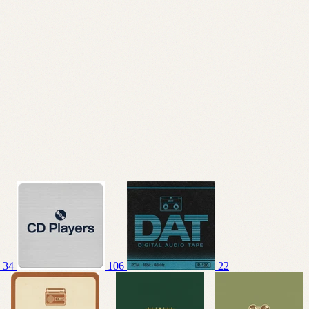
34
106
22