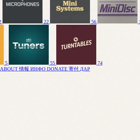
2
22
56
5
55
74
ABOUT
情報
ИНФО
DONATE
寄付
ДАР