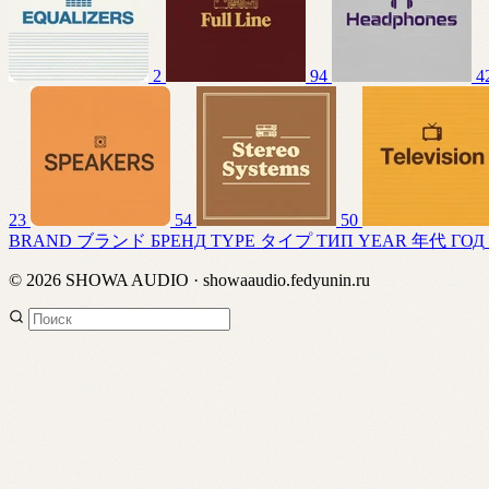
2
94
4
23
54
50
BRAND
ブランド
БРЕНД
TYPE
タイプ
ТИП
YEAR
年代
ГОД
© 2026 SHOWA AUDIO · showaaudio.fedyunin.ru