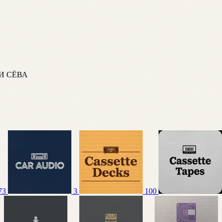
И СЁВА
73
3
100