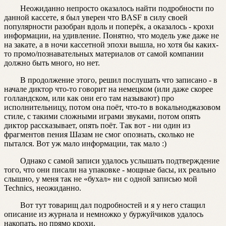
Неожиданно непросто оказалось найти подробности по
данной кассете, я был уверен что BASF в силу своей
популярности разобран вдоль и поперёк, а оказалось - крохи
информации, на удивление. Понятно, что модель уже даже не
на закате, а в ночи кассетной эпохи вышла, но хотя бы каких-
то промо/познавательных материалов от самой компании
должно быть много, но нет.
В продолжение этого, решил послушать что записано - в
начале диктор что-то говорит на немецком (или даже скорее
голландском, или как они его там называют) про
исполнительницу, потом она поёт, что-то в вокальноджазовом
стиле, с такими сложными играми звуками, потом опять
диктор рассказывает, опять поёт. Так вот - ни один из
фрагментов пения Шазам не смог опознать, сколько не
пытался. Вот уж мало информации, так мало :)
Однако с самой записи удалось услышать подтверждение
того, что они писали на упаковке - мощные басы, их реально
слышно, у меня так не «бухал» ни с одной записью мой
Technics, неожиданно.
Вот тут товарищ дал подробностей и я у него стащил
описание из журнала и немножко у буржуйчиков удалось
накопать, но прямо крохи.