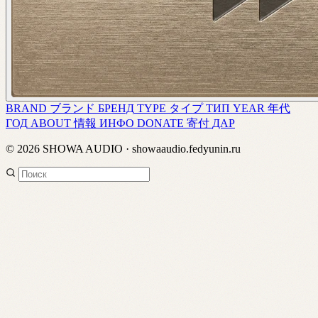
BRAND
ブランド
БРЕНД
TYPE
タイプ
ТИП
YEAR
年代
ГОД
ABOUT
情報
ИНФО
DONATE
寄付
ДАР
© 2026 SHOWA AUDIO · showaaudio.fedyunin.ru