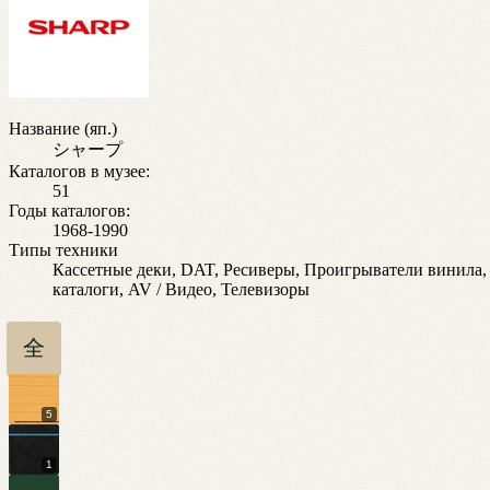
Название (яп.)
シャープ
Каталогов в музее:
51
Годы каталогов:
1968-1990
Типы техники
Кассетные деки, DAT, Ресиверы, Проигрыватели винила
каталоги, AV / Видео, Телевизоры
全
5
1