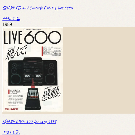
SHARP CD and Cassette Catalog July 1990
1990
7 📃
1989
SHARP LIVE 600 January 1989
1989
2 📃