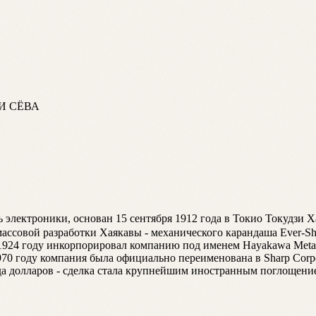
И СЁВА
ектроники, основан 15 сентября 1912 года в Токио Токудзи 
массовой разработки Хаякавы - механического карандаша Ever-Sh
1924 году инкорпорировал компанию под именем Hayakawa Metal 
1970 году компания была официально переименована в Sharp Corp
лиарда долларов - сделка стала крупнейшим иностранным поглоще