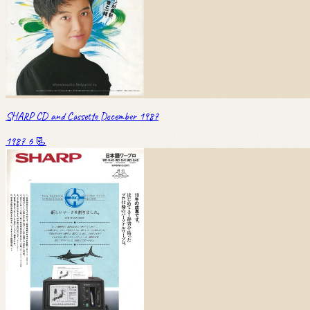
SHARP CD and Cassette December 1987
1987
6 📃