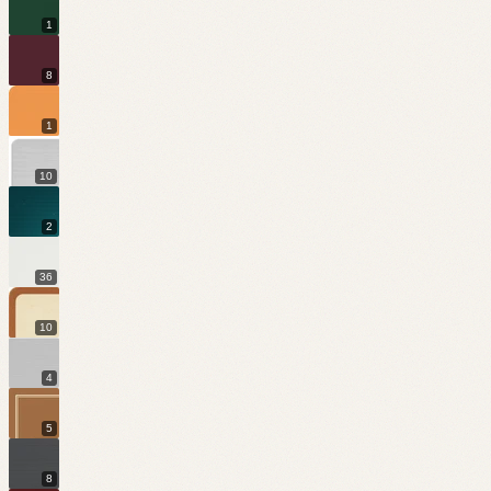
1
8
1
10
2
36
10
4
5
8