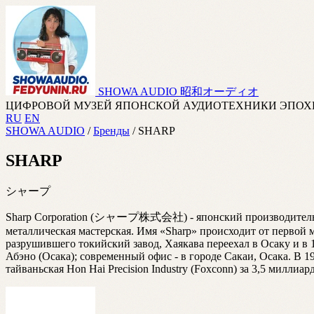
SHOWA AUDIO
昭和オーディオ
ЦИФРОВОЙ МУЗЕЙ ЯПОНСКОЙ АУДИОТЕХНИКИ ЭПОХ
RU
EN
SHOWA AUDIO
/
Бренды
/
SHARP
SHARP
シャープ
Sharp Corporation (シャープ株式会社) - японский производитель эл
металлическая мастерская. Имя «Sharp» происходит от первой 
разрушившего токийский завод, Хаякава переехал в Осаку и в 
Абэно (Осака); современный офис - в городе Сакаи, Осака. В 
тайваньская Hon Hai Precision Industry (Foxconn) за 3,5 мил